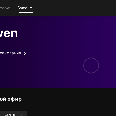
eshow
Game
ven
евнования
ой эфир
الولايات ال