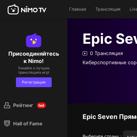
Главная
Трансляция
Liv
Epic Se
0 Трансляция
Присоединяйтесь
к Nimo!
Киберспортивные сор
Узнайте о лучших
трансляциях игр!
Регистрация
Рейтинг
hot
Epic Seven
Прям
Hall of Fame
Выберите страну
：
متحدة