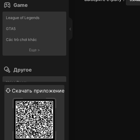
Game
League of Legends
GTA5
Các trò chơi khác
Еще
>
Другое
Voice Room
Скачать приложение
Прямая трансляция
Еще
>