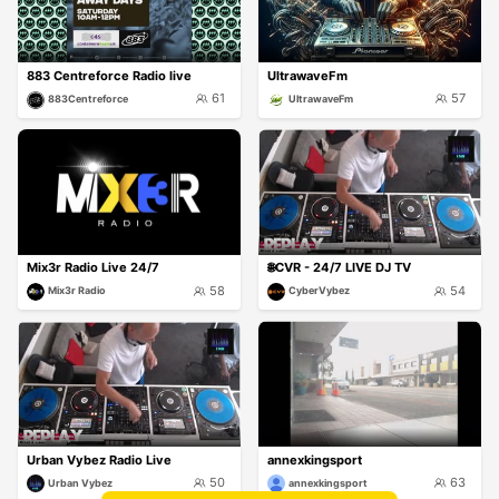
883 Centreforce Radio live
UltrawaveFm
61
57
883Centreforce
UltrawaveFm
Mix3r Radio Live 24/7
🌐CVR - 24/7 LIVE DJ TV
58
54
Mix3r Radio
CyberVybez
Urban Vybez Radio Live
annexkingsport
50
63
Urban Vybez
annexkingsport