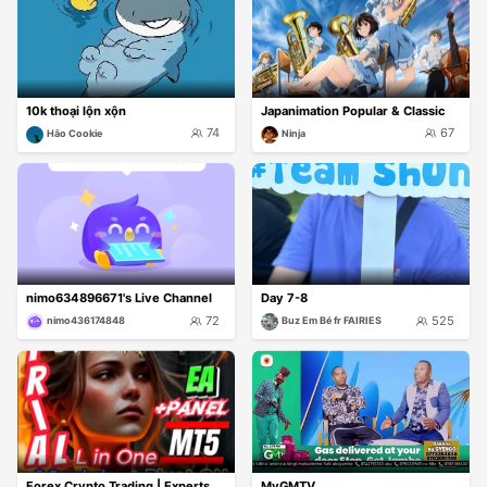
10k thoại lộn xộn
Japanimation Popular & Classic
74
67
Hão Cookie
Ninja
nimo634896671's Live Channel
Day 7-8
72
525
nimo436174848
Buz Em Bé fr FAIRIES
Forex Crypto Trading | Experts
MyGMTV