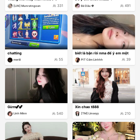
331
491
[LIN] Munratngoan
Bé Dâu 🍓
chatting
biết là bận rồi nma để ý em một
55
39
meriii
PIT Cẩm Linhhh
Gừm🦖🦖
Xin chao t888
540
210
Linh Minn
[TM] Linseyy