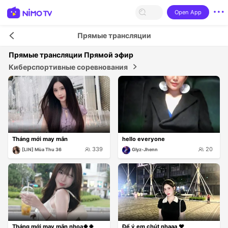
Open App
Прямые трансляции
Прямые трансляции
Прямой эфир
Киберспортивные соревнования
Tháng mới may mắn
hello everyone
339
20
[LIN] Mùa Thu 36
Glyz-Jhenn
Tháng mới may mắn nhoa🍀🍀
Để ý em chút nhaaa ❤️