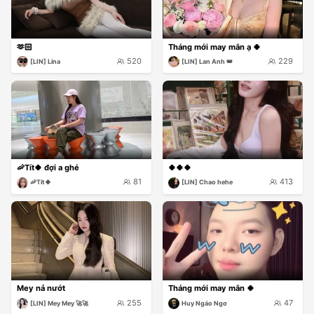
🫶🏻
Tháng mới may mắn ạ 🍀
520
229
[LIN] Lina
[LIN] Lan Anh 👑
🦐Tít🍀 đợi a ghé
🍀🍀🍀
81
413
🦐Tít🍀
[LIN] Chao hehe
Mey nả nướt
Tháng mới may mắn 🍀
255
47
[LIN] Mey Mey 🚀🚀
Huy Ngáo Ngơ