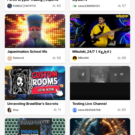
60
57
FOREX | CRYPTO
nimo298990131
Japanimation School life
Mikulski_24/7 ( ಠ┏ل͜┓ಠ )
56
69
Samurai
Mikulski
Unraveling BrawlStar's Secrets
Testing Live Channel
11
80
Star
nimo494586706