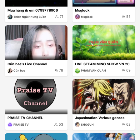
Mua hàng ib em 0799778906
Msglock
71
55
Thích Ngủ Nhưng Buồn
Msglock
Cún bae's Live Channel
LIVE STEAM MINO SHOW VN 2026
78
69
Cún bae
PHẠM VĂN QUÂN
PRAISE TV CHANNEL
Japanimation Various genres
53
62
PRAISE TV
SHOGUN