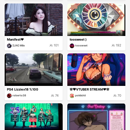
Manifest❤️
toosweet )
101
192
[LIN] Milo
toosweet
PS4 Lizziex18 %100
🌸💖VTUBER STREAM❤️🌸
74
70
roberto38
pokiichii