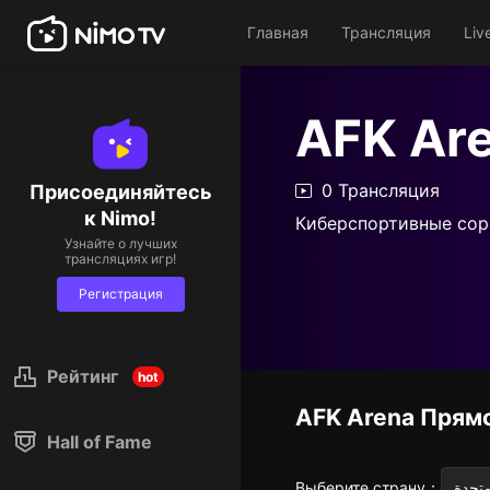
Главная
Трансляция
Liv
AFK Ar
0 Трансляция
Присоединяйтесь
к Nimo!
Киберспортивные сор
Узнайте о лучших
трансляциях игр!
Регистрация
Рейтинг
hot
AFK Arena
Прям
Hall of Fame
Выберите страну
：
متحدة