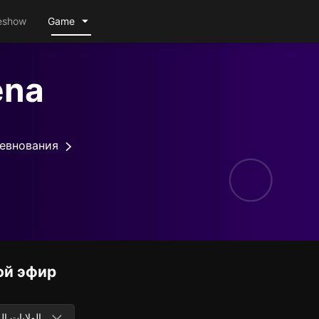
eshow
Game
ena
евнования
ой эфир
الولايات ال