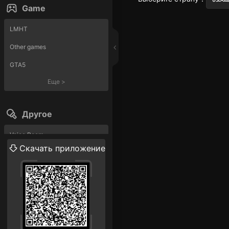
Game
LMHT
Other games
GTA5
Еще
>
Другое
Voice Room
Скачать приложение
Прямая трансляция
Еще
>