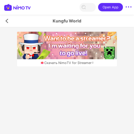
Open App
Kungfu World
Скачать NimoTV for Streamer