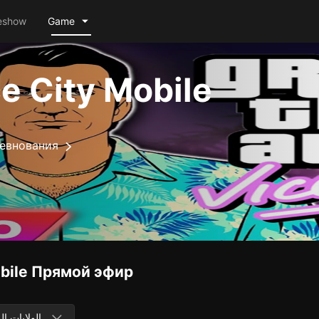
eshow
Game
e City Mobile
евнования
bile
Прямой эфир
الولايات ال