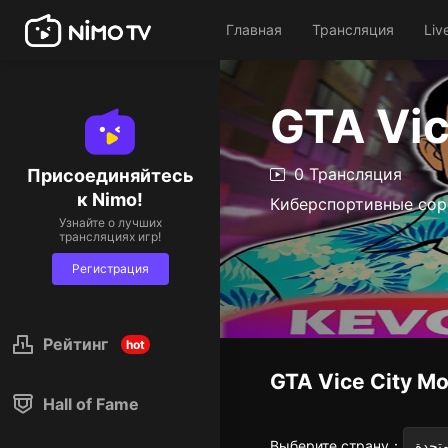
Главная
Трансляция
Liv
GTA Vic
0 Трансляция
Присоединяйтесь
к Nimo!
Киберспортивные сор
Узнайте о лучших
трансляциях игр!
Регистрация
Рейтинг
hot
GTA Vice City Mo
Hall of Fame
Выберите страну
：
متحدة