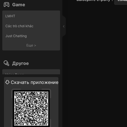
Game
LMHT
Các trò chơi khác
Just Chatting
Еще
>
Другое
Voice Room
Скачать приложение
Прямая трансляция
Еще
>