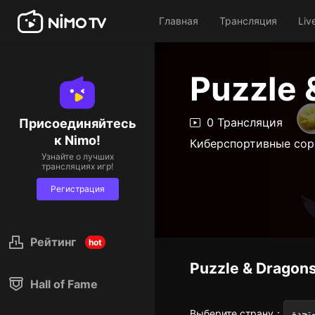
Главная
Трансляция
Liv
Puzzle 
0 Трансляция
Присоединяйтесь
к Nimo!
Киберспортивные сор
Узнайте о лучших
трансляциях игр!
Регистрация
Рейтинг
hot
Puzzle & Dragon
Hall of Fame
Выберите страну
：
متحدة