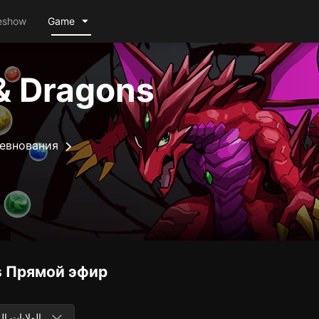
eshow
Game
& Dragons
евнования
s
Прямой эфир
الولايات ال