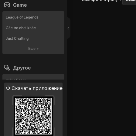
Game
League of Legends
Các trò chơi khác
Just Chatting
Еще
>
Другое
Voice Room
Скачать приложение
Прямая трансляция
Еще
>