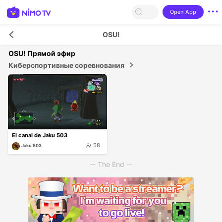
Open App
OSU!
OSU!
Прямой эфир
Киберспортивные соревнования
El canal de Jaku 503
58
Jaku 503
-- The End --