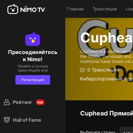
Главная
Трансляция
Liv
Cuphea
Cuphead is a classic run a
Присоединяйтесь
the 1930s, the visuals and 
к Nimo!
traditional hand drawn cel 
Узнайте о лучших
0 Трансляция
трансляциях игр!
Киберспортивные сор
Регистрация
Рейтинг
hot
Cuphead
Прямой
Hall of Fame
Выберите страну
：
متحدة