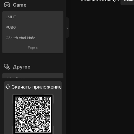
Game
LMHT
PUBG
Các trò chơi khác
Еще
>
Другое
Voice Room
Скачать приложение
Прямая трансляция
Еще
>