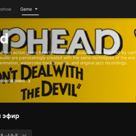
eshow
Game
d
nd gun action game heavily focused on boss battles. Inspired by car
audio are painstakingly created with the same techniques of the era:
animation, watercolor backgrounds, and original jazz recordings.
евнования
 эфир
الولايات ال