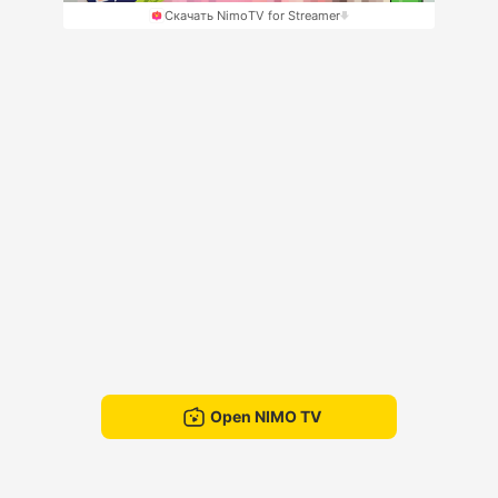
Скачать NimoTV for Streamer
Open NIMO TV