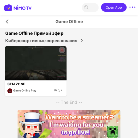
Open App
Game Offline
Game Offline
Прямой эфир
Киберспортивные соревнования
STALZONE
57
Game Online Play
-- The End --