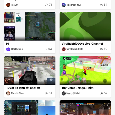
71
64
Tre99
Tộc Miền Núi
HI
ViralRabbi000's Live Channel
63
60
Hải Dương
ViralRabbi000
Tuyết ko lạnh tới chơi !!!
Tùy Game , Nhạc, Phim
61
57
Mochi Ctee
Nguyệt Nhã