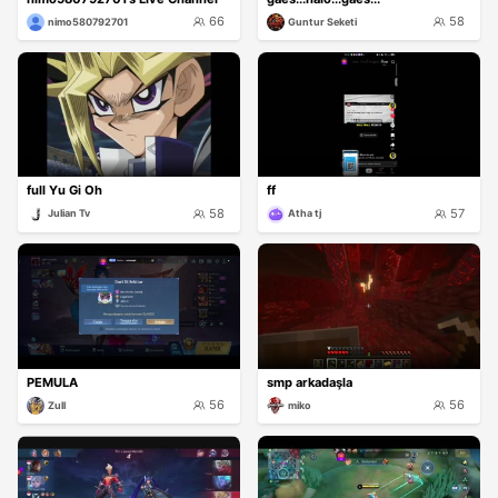
66
58
nimo580792701
Guntur Seketi
full Yu Gi Oh
ff
58
57
Julian Tv
Atha tj
PEMULA
smp arkadaşla
56
56
Zull
miko