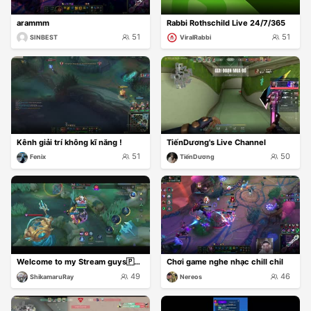
arammm
Rabbi Rothschild Live 24/7/365
51
51
SINBEST
ViralRabbi
Kênh giải trí không kĩ năng !
TiếnDương's Live Channel
51
50
Fenix
TiếnDương
Welcome to my Stream guys🇵🇭🥰
Chơi game nghe nhạc chill chil
49
46
ShikamaruRay
Nereos