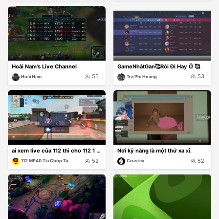
Hoài Nam's Live Channel
GameNhátGan🥰Rời Đi Hay Ở 🥰
55
53
Hoài Nam
Trà Phi Hoàng
ai xem live của 112 thì cho 112 1 follow với nha
Nơi kỹ năng là một thứ xa xỉ.
52
52
112 MP40 Tia Chớp Tử
Crustea