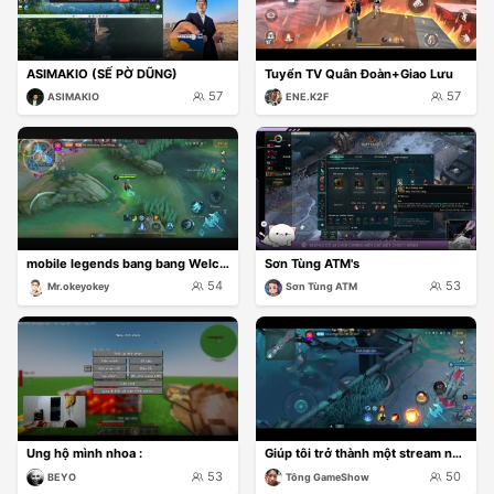
ASIMAKIO (SẾ PỜ DŨNG)
Tuyển TV Quân Đoàn+Giao Lưu
57
57
ASIMAKIO
ENE.K2F
mobile legends bang bang Welcome to my MLBB channe
Sơn Tùng ATM's
54
53
Mr.okeyokey
Sơn Tùng ATM
Ung hộ mình nhoa :
Giúp tôi trở thành một stream nổi bật nhất hôn nay
53
50
BEYO
Tông GameShow