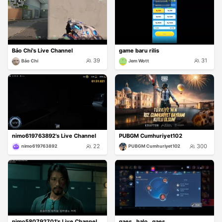
Bảo Chí's Live Channel
game baru rilis
39
31
Bảo Chí
Jem Wott
nimo619763892's Live Channel
PUBGM Cumhuriyet102
22
300
nimo619763892
PUBGM Cumhuriyet102
nimo580792701's Live Channel
gaes...halo...gaes...