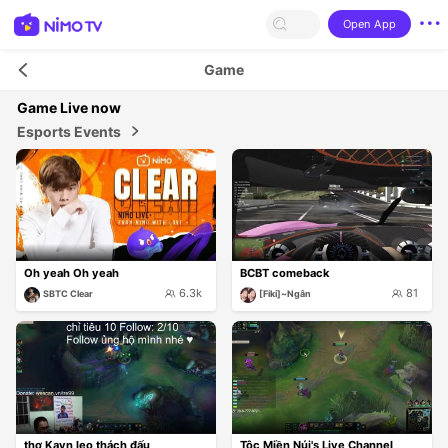
Open App
Game
Game
Live now
Esports Events
Oh yeah Oh yeah
BCBT comeback
6.3k
81
SBTC Clear
[Fiki]~Ngân
thợ Kayn leo thách đấu
Tộc Miền Núi's Live Channel