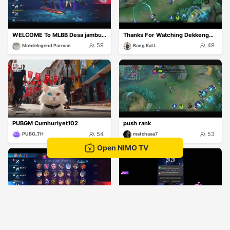
WELCOME To MLBB Desa jambuair
Thanks For Watching Dekkeng🙏🙏
59
49
Mobilelegend Parman
Bang KaLL
PUBGM Cumhuriyet102
push rank
54
53
PUBG_TH
matchaaa7
Open NIMO TV
Ribak
🔴LIVE
50
49
Saidmirza Toshboev
Edelyn~