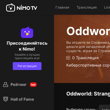
Главная
Трансляция
Liv
Oddworl
Вы играете за Странника
Присоединяйтесь
деньги для загадочной о
к Nimo!
существ, играя за Стран
Узнайте о лучших
0 Трансляция
трансляциях игр!
Киберспортивные сор
Регистрация
Рейтинг
hot
Oddworld: Stran
Hall of Fame
Выберите страну
：
متحدة