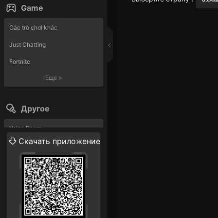
Game
Các trò chơi khác
Just Chatting
Fortnite
Еще
>
Другое
Voice Room
Скачать приложение
Прямая трансляция
Еще
>