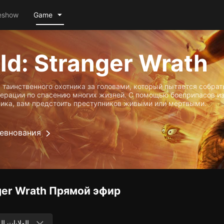
eshow
Game
d: Stranger Wrath
, таинственного охотника за головами, который пытается собрат
перации по спасению многих жизней. С помощью боеприпасов и
ника, вам предстоить преступников живыми или мертвыми.
евнования
ger Wrath
Прямой эфир
الولايات ال