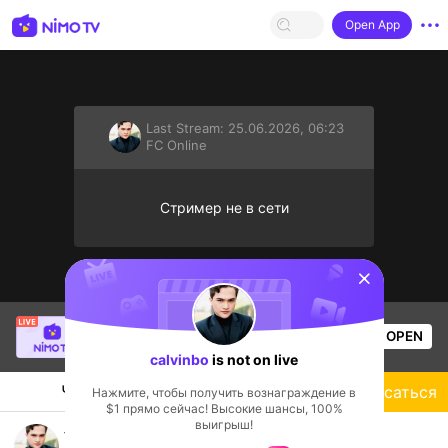
Open App
Last Stream:
25.06.2026, 06:23
FC Online
Стример не в сети
sentinelStart
Thầy Giáo Mười
is live!
OPEN
League of Legends
3.5k
Views
calvinbo
is not on live
Чат
Стример
Подписаться
Нажмите, чтобы получить вознаграждение в
$1 прямо сейчас! Высокие шансы, 100%
выигрыш!
Đội Tuyển Việt Nam (nhập tịch)