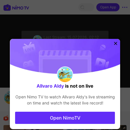
Open App
sentinelStart
Last Stream:
15.07.2026, 02:12
Прямые трансляции
Стример не в сети
Allvaro Aldy
is not on live
asyik dengarin lagu
Open Nimo TV to watch
Allvaro Aldy
's live streaming
Allvaro Aldy
on time and watch the latest live record!
Прямые трансляции
Рекомендованные стримеры
Open NimoTV