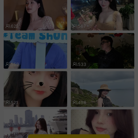
sentinelEnd
622
567
559
533
521
498