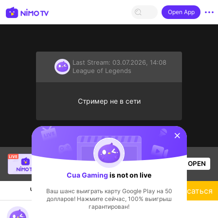
Open App
Last Stream:
03.07.2026, 14:08
League of Legends
Стример не в сети
sentinelStart
SINBEST
is live!
OPEN
League of Legends
50
Views
Cua Gaming
is not on live
Чат
Стример
Подписаться
Ваш шанс выиграть карту Google Play на 50
долларов! Нажмите сейчас, 100% выигрыш
гарантирован!
Hello Anh Em