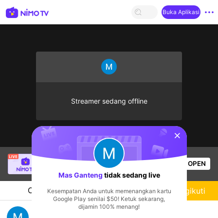
Buka Aplikasi
Streamer sedang offline
sentinelStart
SBTC Clear
sedang siaran langsung!
OPEN
League of Legends
5.8k
Penonton
Mas Ganteng
tidak sedang live
Chat
Streamer
Mengikuti
Kesempatan Anda untuk memenangkan kartu
Google Play senilai $50! Ketuk sekarang,
dijamin 100% menang!
Mas Ganteng's Live Channel