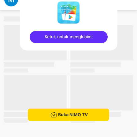
Mas Ganteng
Ketuk untuk mengklaim!
sentinelEnd
Buka NIMO TV