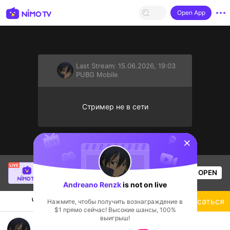
Open App
Last Stream:
15.06.2026, 19:03
PUBG Mobile
Стример не в сети
sentinelStart
NguyễnQuangHưng
is live!
OPEN
PUBG Mobile
56
Views
Andreano Renzk
is not on live
Чат
Стример
Подписаться
Нажмите, чтобы получить вознаграждение в
$1 прямо сейчас! Высокие шансы, 100%
выигрыш!
merusak game