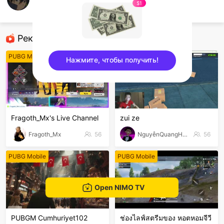
Andreano Renzk
$1
PUBG Mobile
Рекомендованные стримеры
PUBG Mobile
PUBG Mobile
Нажмите, чтобы получить!
sentinelEnd
Fragoth_Mx's Live Channel
zui ze
Fragoth_Mx
56
NguyễnQuangHưng
56
PUBG Mobile
PUBG Mobile
Open NIMO TV
PUBGM Cumhuriyet102
ช่องไลฟ์สตรีมของ หอตหอมจีวี