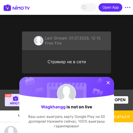
Open App
Last Stream:
01.07.2026, 12:15
Free Fire
Стример не в сети
sentinelStart
Bao Nguyên Gia
is live!
OPEN
Free Fire
59
Views
Wagkhangg
is not on live
Чат
Стример
Подписаться
Ваш шанс выиграть карту Google Play на 50
долларов! Нажмите сейчас, 100% выигрыш
гарантирован!
luyện trình