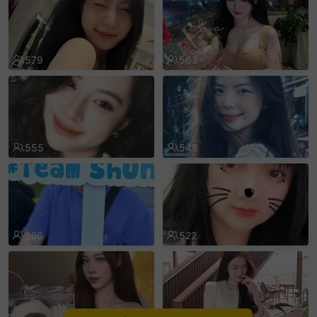
sentinelEnd
579
563
555
548
526
522