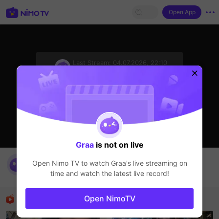
Open App
sentinelStart
Last Stream:
04.07.2026, 22:10
Прямые трансляции
Стример не в сети
Graa
is not on live
Crt💦
Open Nimo TV to watch
Graa
's live streaming on
Graa
time and watch the latest live record!
Прямые трансляции
Рекомендованные стримеры
Open NimoTV