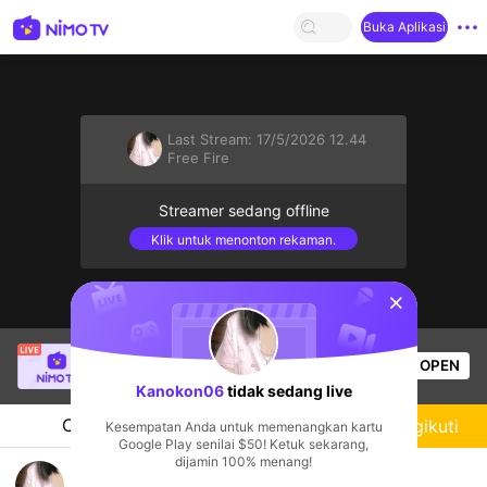
Buka Aplikasi
Last Stream:
17/5/2026 12.44
Free Fire
Streamer sedang offline
Klik untuk menonton rekaman.
sentinelStart
ENE.K2F
sedang siaran langsung!
OPEN
Free Fire
53
Penonton
Kanokon06
tidak sedang live
Chat
Streamer
Mengikuti
Kesempatan Anda untuk memenangkan kartu
Google Play senilai $50! Ketuk sekarang,
dijamin 100% menang!
เดะร้องเพลงให้ฟัง