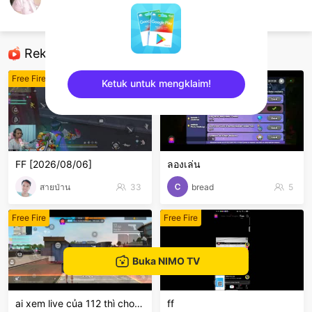
Kanokon06
Free Fire
Rekomendasi
Free Fire
Free Fire
Ketuk untuk mengklaim!
sentinelEnd
FF [2026/08/06]
ลองเล่น
สายป่าน
33
bread
5
Free Fire
Free Fire
Buka NIMO TV
ai xem live của 112 thì cho 112 1 follow với nha
ff