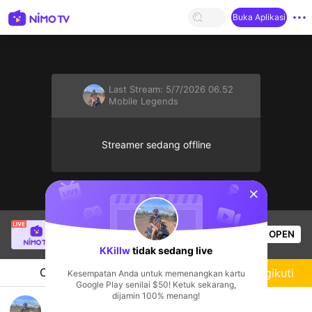
Buka Aplikasi
Last Stream:
5/7/2026 06.52
Mobile Legends
Streamer sedang offline
sentinelStart
biligin
sedang siaran langsung!
OPEN
Mobile Legends
4
Penonton
KKillw
tidak sedang live
Chat
Streamer
Mengikuti
Kesempatan Anda untuk memenangkan kartu
Google Play senilai $50! Ketuk sekarang,
dijamin 100% menang!
ຊິວໆ