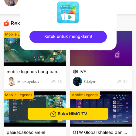
KKillw
Mobile Legends
Rekomendasi
Mobile Legends
Mobile Legends
Ketuk untuk mengklaim!
sentinelEnd
mobile legends bang bang Welcome to my MLBB channe
🔴LIVE
Mr.okeyokey
56
Edelyn~
54
Mobile Legends
Mobile Legends
Buka NIMO TV
разьэбалово меня
OTW Global khaleed dan clint