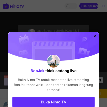
Buka Aplikasi
sentinelStart
Last Stream:
30/5/2026 18.41
Mobile Legends
Streamer sedang offline
BooJak
tidak sedang live
Hieu Ho
sedang siaran langsung!
Buka Nimo TV untuk menonton live streaming
OPEN
Mobile Legends
57
Penonton
BooJak
tepat waktu dan tonton rekaman langsung
terbaru!
Chat
Streamer
Mengikuti
Buka Nimo TV
.😁