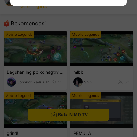
BooJak
Mobile Legends
sentinelEnd
Rekomendasi
Mobile Legends
Mobile Legends
Baguhan lng po ko nagtry lng hehe
mlbb
Johnrick Padua Jr.
51
Shin.
52
Mobile Legends
Mobile Legends
Buka NIMO TV
grind!!
PEMULA