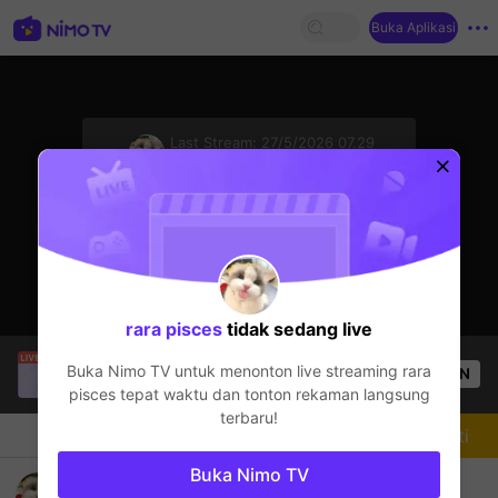
Buka Aplikasi
sentinelStart
Last Stream:
27/5/2026 07.29
Mobile Legends
Streamer sedang offline
rara pisces
tidak sedang live
Tông GameShow
sedang siaran langsung!
Buka Nimo TV untuk menonton live streaming
rara
OPEN
Mobile Legends
54
Penonton
pisces
tepat waktu dan tonton rekaman langsung
terbaru!
Chat
Streamer
Mengikuti
Buka Nimo TV
Magic Chess: Go Go