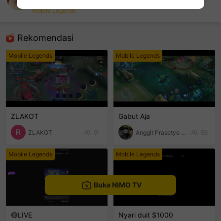
rara pisces
Mobile Legends
sentinelEnd
Rekomendasi
Mobile Legends
Mobile Legends
ZLAKOT
Gabut Aja
ZLAKOT
51
Anggit Prasetyo Bayu
56
Mobile Legends
Mobile Legends
Buka NIMO TV
🔴LIVE
Nyari duit $1000