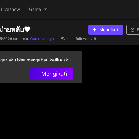
Liveshow
Game
ม่ายหลับ🖤
Mengikuti
5/2026
streamed
Game lainnya
-
followers:
6
agar aku bisa mengabari ketika aku
Mengikuti