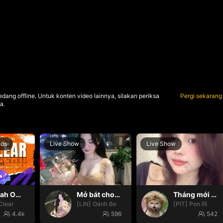
dang offline. Untuk konten video lainnya, silakan periksa
Pergi sekarang
a.
nds
Live Show
Live Show
Oh yeah Oh yeah
Mở bát cho iêm đi😚
Tháng mới đơm đơm 🔥
Clear
[LIN] Oánh Be
[PIT] Pon 🧸
4.4k
596
542