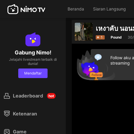
Beranda
Siaran Langsung
เหงาคับ นอน
1
Pound
30/
Gabung Nimo!
Follow aku 
Jelajahi livestream terbaik di
streaming
dunia!
Mendaftar
Leaderboard
hot
Ketenaran
Game