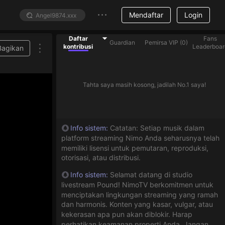
Mendaftar
Login
Daftar
Fans
Guardian
Pemirsa VIP
(
0
)
kontribusi
Leaderboar
Bagikan
Tahta saya masih kosong, jadilah No.1 saya!
Info sistem
:
Catatan: Setiap musik dalam
platform streaming Nimo Anda seharusnya telah
memiliki lisensi untuk pemutaran, reproduksi,
otorisasi, atau distribusi.
Info sistem
:
Selamat datang di studio
livestream Pound! NimoTV berkomitmen untuk
menciptakan lingkungan streaming yang ramah
dan harmonis. Konten yang kasar, vulgar, atau
kekerasan apa pun akan diblokir. Harap
perhatikan keamanan properti Anda. Jangan