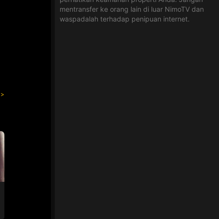
mentransfer ke orang lain di luar NimoTV dan
waspadalah terhadap penipuan internet.