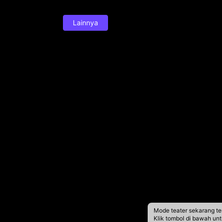
Lainnya
Mode teater sekarang te
Klik tombol di bawah un