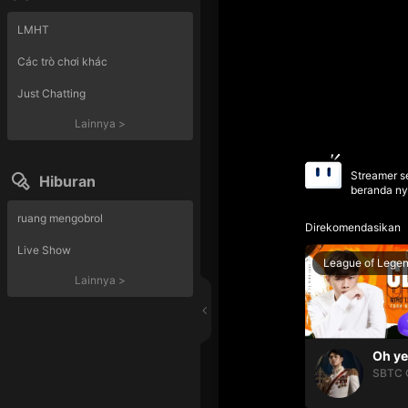
LMHT
Các trò chơi khác
Just Chatting
Lainnya
>
Streamer se
Hiburan
beranda ny
ruang mengobrol
Direkomendasikan
Live Show
League of Lege
Lainnya
>
SBTC 