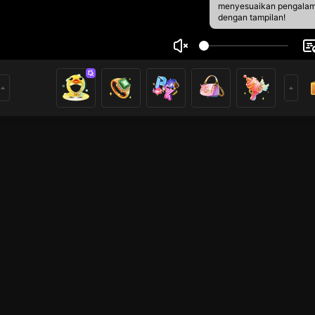
menyesuaikan pengala
dengan tampilan!
nd
1
6
rs
League of Legends
Live Show