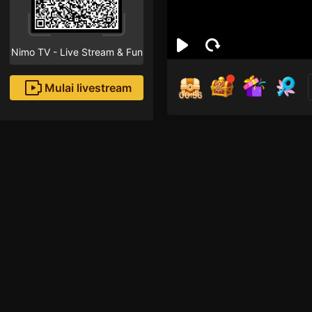
Nimo TV - Live Stream & Fun
Mulai livestream
00:56
Pou
Followe
Rekomendasi livestream
Game lainnya