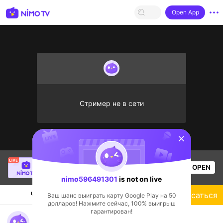
Open App
Стример не в сети
sentinelStart
[LIN] SaBiXinh
is live!
OPEN
Прямые трансляции
582
Views
nimo596491301
is not on live
Чат
Стример
Подписаться
Ваш шанс выиграть карту Google Play на 50
долларов! Нажмите сейчас, 100% выигрыш
гарантирован!
nimo596491301's Live Channel