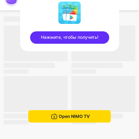
nimo596491301
Нажмите, чтобы получить!
sentinelEnd
Open NIMO TV