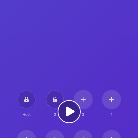
Host
2
3
4