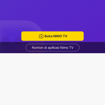
Buka NIMO TV
Nonton di aplikasi Nimo TV
amna
146139753
ruang mengobrol
Rekomendasi