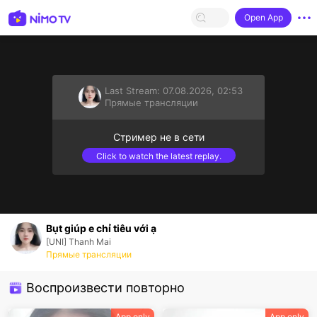
Open App
Last Stream:
07.08.2026, 02:53
Прямые трансляции
Стример не в сети
Click to watch the latest replay.
Bụt giúp e chỉ tiêu với ạ
[UNI] Thanh Mai
Прямые трансляции
Воспроизвести повторно
App only
App only