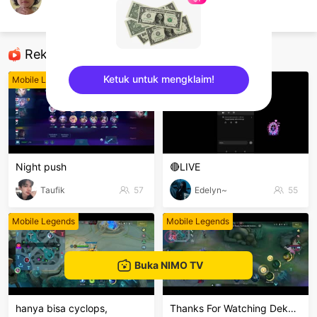
Mr.F
Mobile Legends
Rekomendasi
Ketuk untuk mengklaim!
Mobile Legends
Mobile Legends
sentinelEnd
Night push
🔴LIVE
Taufik
57
Edelyn~
55
Mobile Legends
Mobile Legends
Buka NIMO TV
hanya bisa cyclops,
Thanks For Watching Dekkeng🙏🙏