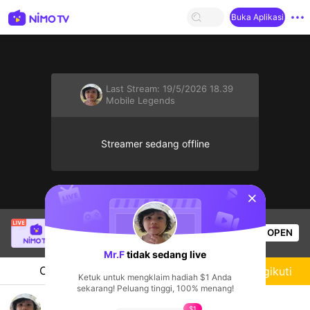
Buka Aplikasi
Last Stream:
19/5/2026 18.39
Mobile Legends
Streamer sedang offline
sentinelStart
Christine Eunmin
sedang siaran langsung!
OPEN
Mobile Legends
52
Penonton
Mr.F
tidak sedang live
Chat
Streamer
Mengikuti
Ketuk untuk mengklaim hadiah $1 Anda
sekarang! Peluang tinggi, 100% menang!
Belajar line gold dan mid 🤭
$1