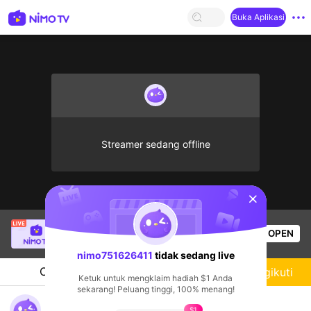
Buka Aplikasi
Streamer sedang offline
sentinelStart
[LIN] Oánh Be
sedang siaran langsung!
OPEN
Live Show
570
Penonton
nimo751626411
tidak sedang live
Chat
Streamer
Mengikuti
Ketuk untuk mengklaim hadiah $1 Anda
sekarang! Peluang tinggi, 100% menang!
nimo751626411's Live Channel
$1