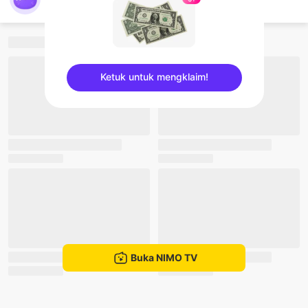
nimo751626411
Ketuk untuk mengklaim!
sentinelEnd
Buka NIMO TV