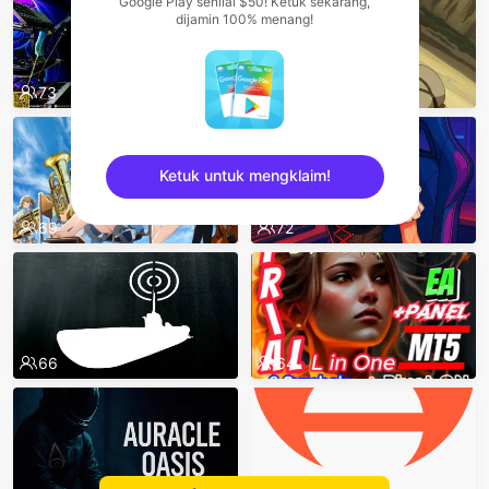
Google Play senilai $50! Ketuk sekarang,
dijamin 100% menang!
73
71
Ketuk untuk mengklaim!
69
72
sentinelEnd
66
64