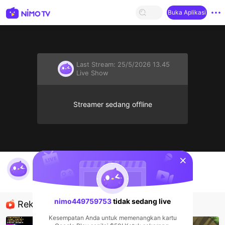
Buka Aplikasi
Last Stream:
25/5/2026 13.45
Live Show
Streamer sedang offline
sentinelStart
hello all
nimo449759753
Live Show
nimo449759753
tidak sedang live
Rekomendasi
Kesempatan Anda untuk memenangkan kartu