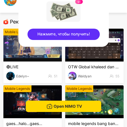
Ly Pus
$1
Mobile Legends
Рекомендованные стримеры
Mobile Legends
Mobile Legends
Нажмите, чтобы получить!
sentinelEnd
🔴LIVE
OTW Global khaleed dan clint
Edelyn~
51
Waldyan
55
Mobile Legends
Mobile Legends
Open NIMO TV
gaes...halo...gaes...
mobile legends bang bang Welcome to my MLBB channe