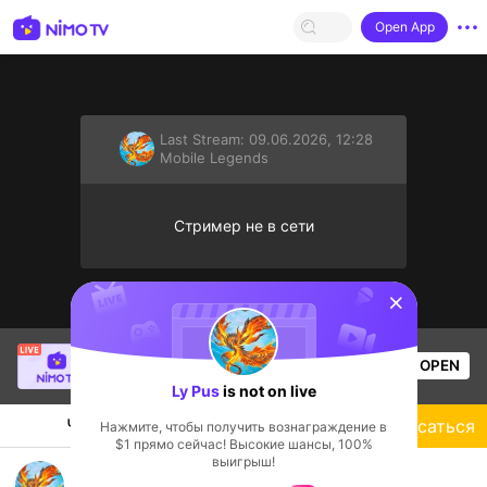
Open App
Last Stream:
09.06.2026, 12:28
Mobile Legends
Стример не в сети
sentinelStart
Tông GameShow
is live!
OPEN
Mobile Legends
17
Views
Ly Pus
is not on live
Чат
Стример
Подписаться
Нажмите, чтобы получить вознаграждение в
$1 прямо сейчас! Высокие шансы, 100%
выигрыш!
Ngepush hero mage Cyoclops