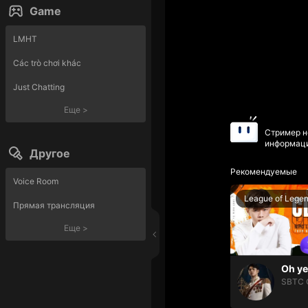
Game
LMHT
Các trò chơi khác
Just Chatting
Еще
>
Стример н
информаци
Другое
Рекомендуемые
Voice Room
League of Lege
Прямая трансляция
Еще
>
SBTC 