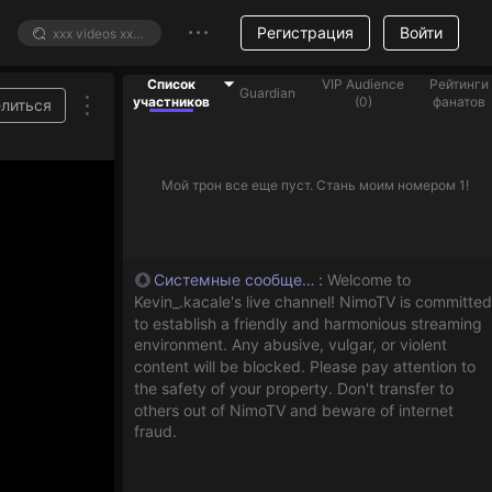
Регистрация
Войти
Список
VIP Audience
Рейтинги
Guardian
участников
(
0
)
фанатов
литься
Мой трон все еще пуст. Стань моим номером 1!
Системные сообщения
:
Welcome to
Kevin_.kacale's live channel! NimoTV is committed
to establish a friendly and harmonious streaming
environment. Any abusive, vulgar, or violent
content will be blocked. Please pay attention to
the safety of your property. Don't transfer to
others out of NimoTV and beware of internet
fraud.