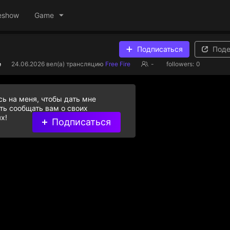
eshow
Game
Подписаться
Поде
e
24.06.2026
вел(а) трансляцию
Free Fire
-
followers:
0
ь на меня, чтобы дать мне
ь сообщать вам о своих
х!
Подписаться