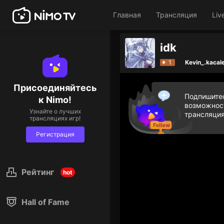
Главная
Трансляция
Liv
idk
1
Kevin_.kacal
Присоединяйтесь
Подпишитес
к Nimo!
возможност
Узнайте о лучших
трансляция
трансляциях игр!
Регистрация
Рейтинг
hot
Hall of Fame