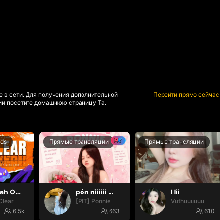
е в сети. Для получения дополнительной
Перейти прямо сейчас
и посетите домашнюю страницу Та.
nds
Прямые трансляции
Прямые трансляции
Oh yeah Oh yeah
pỏn nìiiiii 🤭🤭🤭
Hii
Clear
[PIT] Ponnie
Vuthuuuuuu
6.5k
663
610