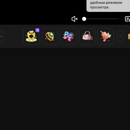
удобным режимом
просмотра.
n_.kacale
1
0
ники
имеры
Прямые трансляции
Прямые трансляции