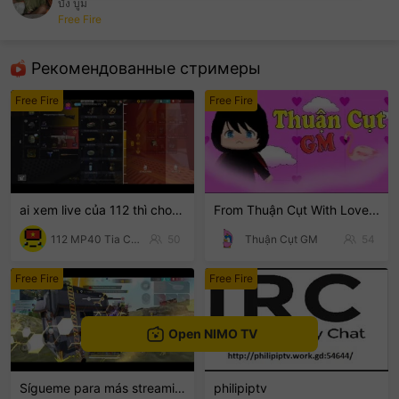
บัง บูม
Free Fire
sentinelEnd
Рекомендованные стримеры
Free Fire
Free Fire
ai xem live của 112 thì cho 112 1 follow với nha
From Thuận Cụt With Love...
112 MP40 Tia Chớp Tử
50
Thuận Cụt GM
54
Free Fire
Free Fire
Open NIMO TV
Sígueme para más streaming 🤣😎
philipiptv