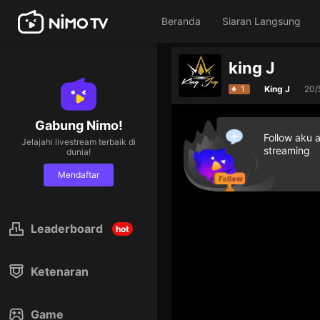
Beranda
Siaran Langsung
king J
1
King J
20/
Gabung Nimo!
Follow aku 
Jelajahi livestream terbaik di
streaming
dunia!
Mendaftar
Leaderboard
hot
Ketenaran
Game