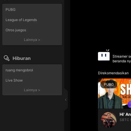
PUBG
League of Legends
Otros juegos
Lainnya
>
Streamer se
Hiburan
beranda ny
ruang mengobrol
Direkomendasikan
Live Show
PUBG
Lainnya
>
Hi' A
SBTC 