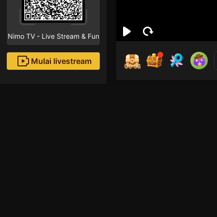
Nimo TV - Live Stream & Fun
Mulai livestream
00:55
King
Followe
Rekomendasi livestream
Mobile Legends