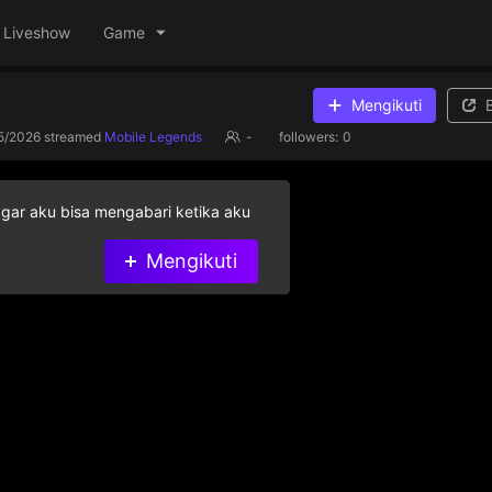
Liveshow
Game
Mengikuti
5/2026
streamed
Mobile Legends
-
followers:
0
agar aku bisa mengabari ketika aku
Mengikuti