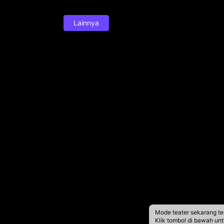
Lainnya
Mode teater sekarang te
Klik tombol di bawah un