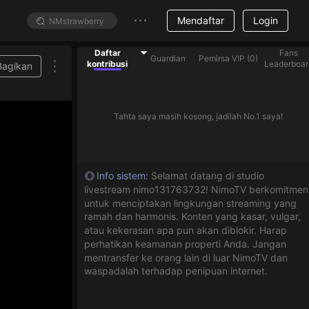
Mendaftar
Login
Daftar
Fans
Guardian
Pemirsa VIP
(
0
)
kontribusi
Leaderboar
Bagikan
Tahta saya masih kosong, jadilah No.1 saya!
Info sistem
:
Selamat datang di studio
livestream nimo131763732! NimoTV berkomitmen
untuk menciptakan lingkungan streaming yang
ramah dan harmonis. Konten yang kasar, vulgar,
atau kekerasan apa pun akan diblokir. Harap
perhatikan keamanan properti Anda. Jangan
mentransfer ke orang lain di luar NimoTV dan
waspadalah terhadap penipuan internet.