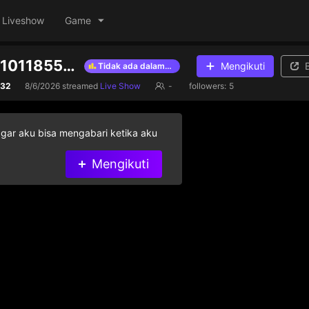
Liveshow
Game
Vc prvt 0881011855463
Mengikuti
Tidak ada dalam daftar
732
8/6/2026
streamed
Live Show
-
followers:
5
agar aku bisa mengabari ketika aku
Mengikuti