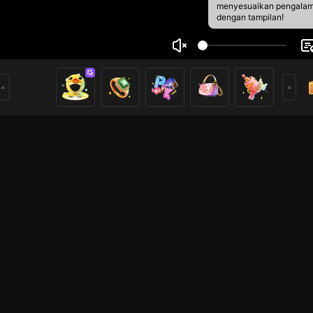
menyesuaikan pengala
dengan tampilan!
o131763732
2
5
rs
Live Show
Live Show