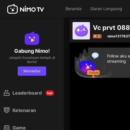
Beranda
Siaran Langsung
2
nimo131763
Gabung Nimo!
Follow aku 
Jelajahi livestream terbaik di
streaming
dunia!
Mendaftar
Leaderboard
hot
Ketenaran
Game