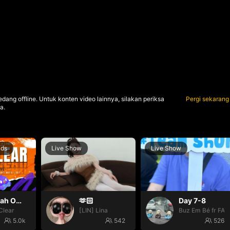
dang offline. Untuk konten video lainnya, silakan periksa
Pergi sekarang
a.
nds
Live Show
Live Show
Oh yeah Oh yeah
🫶🏻
Day 7-8
Clear
[LIN] Lina
Buz Em Bé fr FAI
5.0k
542
526