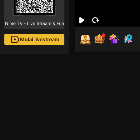
Nimo TV - Live Stream & Fun
Mulai livestream
00:52
nim
Followe
Rekomendasi livestream
Live Show