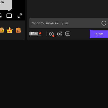
man
FAN
Kirim