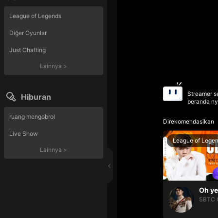
League of Legends
Diğer Oyunlar
Just Chatting
Lainnya
>
Streamer se
Hiburan
beranda ny
ruang mengobrol
Direkomendasikan
Live Show
League of Lege
Lainnya
>
SBTC 