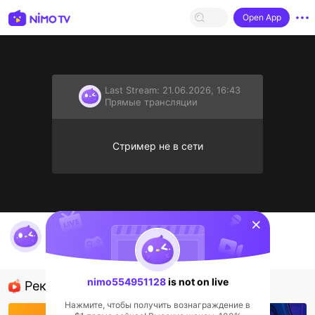
Open App
Last Stream:
21.06.2026, 16:43
Прямые трансляции
Стример не в сети
sentinelStart
nimo554951128's Live Channel
nimo554951128
Прямые трансляции
nimo554951128
is not on live
Рекомендованные стримеры
Нажмите, чтобы получить вознаграждение в