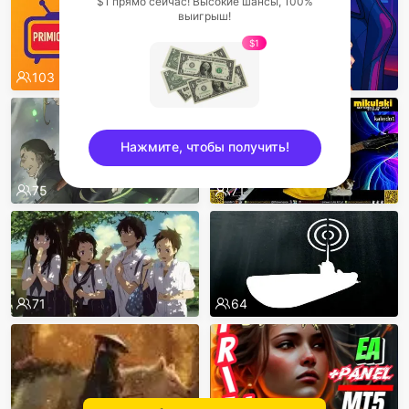
$1 прямо сейчас! Высокие шансы, 100%
выигрыш!
$1
103
82
Нажмите, чтобы получить!
75
71
sentinelEnd
71
64