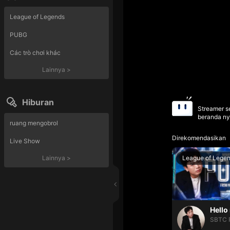
League of Legends
PUBG
Các trò chơi khác
Lainnya
>
Hiburan
Streamer se
beranda ny
ruang mengobrol
Direkomendasikan
Live Show
League of Lege
Lainnya
>
SBTC 