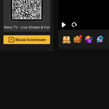
Nimo TV - Live Stream & Fun
Mulai livestream
00:55
Mich
Followe
lan dau live haiz