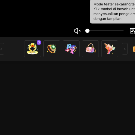
Mode teater sekarang te
Klik tombol di bawah un
menyesuaikan pengala
dengan tampilan!
ellin Boy
4
1
rs