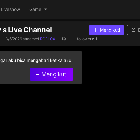
Liveshow
Game
's Live Channel
Mengikuti
3/6/2026
streamed
ROBLOX
-
followers:
1
agar aku bisa mengabari ketika aku
Mengikuti