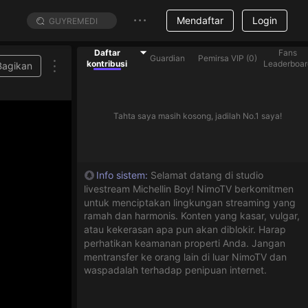
Mendaftar
Login
Daftar
Fans
Guardian
Pemirsa VIP
(
0
)
kontribusi
Leaderboar
Bagikan
Tahta saya masih kosong, jadilah No.1 saya!
Info sistem
:
Selamat datang di studio
livestream Michellin Boy! NimoTV berkomitmen
untuk menciptakan lingkungan streaming yang
ramah dan harmonis. Konten yang kasar, vulgar,
atau kekerasan apa pun akan diblokir. Harap
perhatikan keamanan properti Anda. Jangan
mentransfer ke orang lain di luar NimoTV dan
waspadalah terhadap penipuan internet.