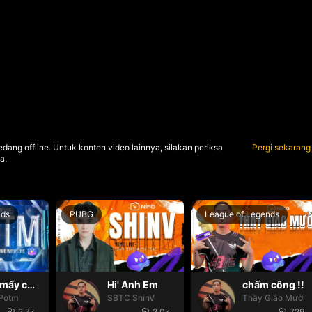
dang offline. Untuk konten video lainnya, silakan periksa
Pergi sekarang
a.
nds
PUBG
League of Legends
Hello mấy cục Zàng nhaaa
Hi' Anh Em
chấm công !!
Potm
SBTC ShinV
Thầy Giáo Mười
2.7k
2.0k
729