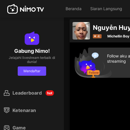
Beranda
Siaran Langsung
Nguyễn Huy
4
Michellin Boy
Gabung Nimo!
Follow aku 
Jelajahi livestream terbaik di
streaming
dunia!
Mendaftar
Leaderboard
hot
Ketenaran
Game