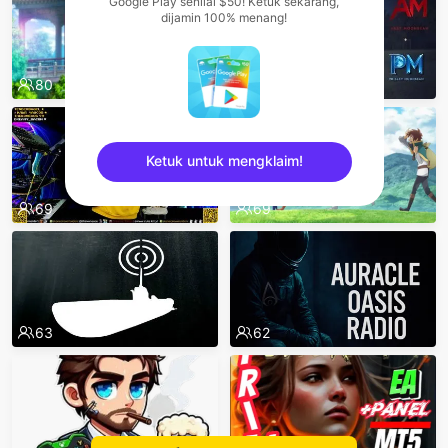
Google Play senilai $50! Ketuk sekarang,
dijamin 100% menang!
80
77
Ketuk untuk mengklaim!
69
69
sentinelEnd
63
62