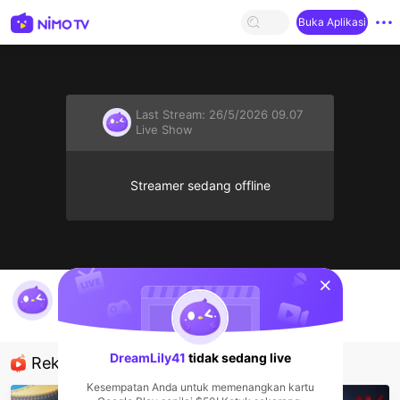
Buka Aplikasi
Last Stream:
26/5/2026 09.07
Live Show
Streamer sedang offline
sentinelStart
DreamLily41's Live Channel
DreamLily41
Live Show
DreamLily41
tidak sedang live
Rekomendasi
Kesempatan Anda untuk memenangkan kartu