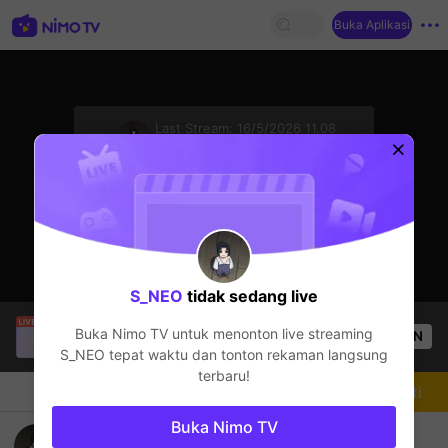
Buka Aplikasi
sentinelStart
Last Stream:
16/5/2026 11.08
Free Fire
Streamer sedang offline
S_NEO
tidak sedang live
Minhthanh Nguyen
sedang siaran langsung!
Buka Nimo TV untuk menonton live streaming
OPEN
Free Fire
16
Penonton
S_NEO
tepat waktu dan tonton rekaman langsung
terbaru!
Chat
Streamer
Mengikuti
Buka Nimo TV
S_NEO