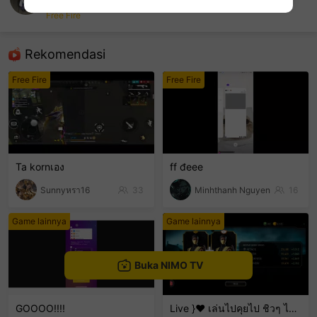
S_NEO
Free Fire
sentinelEnd
Rekomendasi
Free Fire
Free Fire
Ta kornเอง
ff đeee
Sunnyหรา16
33
Minhthanh Nguyen
16
Game lainnya
Game lainnya
Buka NIMO TV
GOOOO!!!!
Live }❤️ เล่นไปคุยไป ชิวๆ ไม่เก่งน่ะ 🤣🤣🤣 ขำๆ .