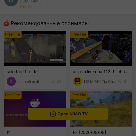
DOMI KAMIL
Free Fire
sentinelEnd
Рекомендованные стримеры
Free Fire
Free Fire
solo free fire đê
ai xem live của 112 thì cho 112 1 follow với nha
chan bố m di
53
112 MP40 Tia Chớp Tử
51
Free Fire
Free Fire
Open NIMO TV
ff
FF [2026/08/08]