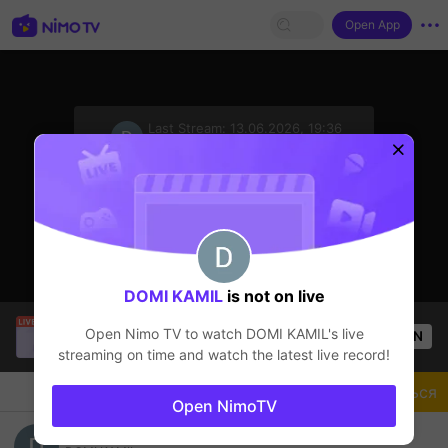
Open App
sentinelStart
Last Stream:
13.06.2026, 19:36
Free Fire
Стример не в сети
DOMI KAMIL
is not on live
112 MP40 Tia Chớp Tử
is live!
Open Nimo TV to watch
DOMI KAMIL
's live
OPEN
Free Fire
51
Views
streaming on time and watch the latest live record!
Чат
Стример
Подписаться
Open NimoTV
.