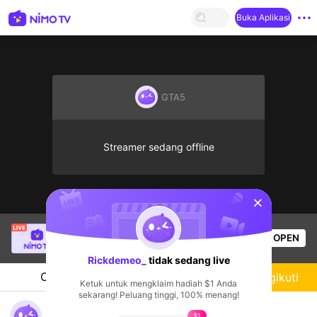
Buka Aplikasi
GTA5
Streamer sedang offline
sentinelStart
Thầy Giáo Mười
sedang siaran langsung!
OPEN
League of Legends
4k
Penonton
Rickdemeo_
tidak sedang live
Chat
Streamer
Mengikuti
Ketuk untuk mengklaim hadiah $1 Anda
sekarang! Peluang tinggi, 100% menang!
GTA RP - LIVE
$1