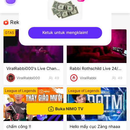
Rickdemeo_
GTA5
Rekomendasi
Ketuk untuk mengklaim!
GTA5
GTA5
sentinelEnd
ViralRabbi000's Live Channel
Rabbi Rothschild Live 24/7/365
ViralRabbi000
49
ViralRabbi
49
League of Legends
League of Legends
Buka NIMO TV
chấm công !!
Hello mấy cục Zàng nhaaa