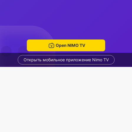
Open NIMO TV
Открыть мобильное приложение Nimo TV
แสตป์ม ใบชา
papajoe_16
Voice Room
Рекомендованные стримеры