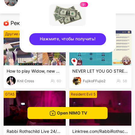
PH_RAMZ1
$1
VALORANT
Рекомендованные стримеры
Другие игры
Genshin Impact
Нажмите, чтобы получить!
sentinelEnd
How to play Widow, new meta?
NEVER LET YOU GO STREAM
Knil Cross
60
FujikoFFujio2
58
GTA5
Resident Evil 5
Open NIMO TV
Rabbi Rothschild Live 24/7/365
Linktree.com/RabbiRothschild