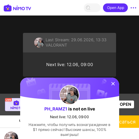
Open App
Last Stream:
29.06.2026, 13:33
VALORANT
Next live: 12.06, 09:00
sentinelStart
SBTC ShinV
is live!
OPEN
PUBG
2.4k
Views
PH_RAMZ1
is not on live
Next live: 12.06, 09:00
Чат
Стример
Подписаться
Нажмите, чтобы получить вознаграждение в
$1 прямо сейчас! Высокие шансы, 100%
Im Live Again Lets G!!!
выигрыш!