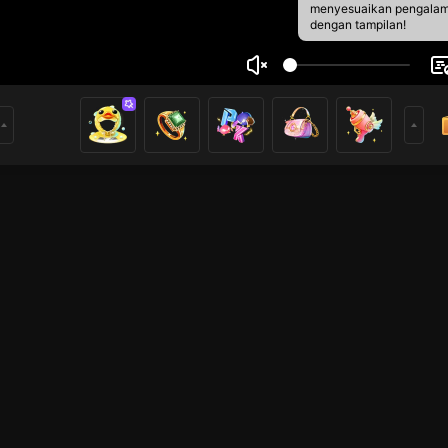
menyesuaikan pengala
dengan tampilan!
au Dgdssh
1
0
rs
iksi
PUBG Mobile
Live Show