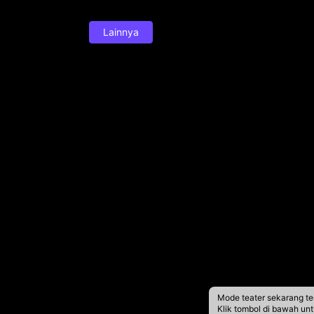
Lainnya
Mode teater sekarang te
Klik tombol di bawah un