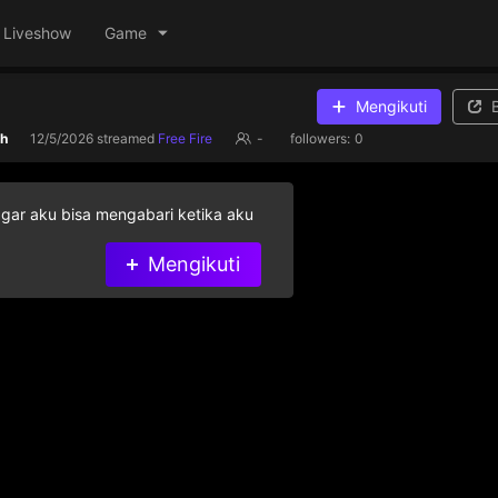
Liveshow
Game
Mengikuti
sh
12/5/2026
streamed
Free Fire
-
followers:
0
agar aku bisa mengabari ketika aku
Mengikuti