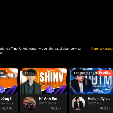
dang offline. Untuk konten video lainnya, silakan periksa
Pergi sekarang
a.
Prediksi
nds
PUBG
League of Legends
công !!
Hi' Anh Em
Hello mấy cục Zàng nhaaa
iáo Mười
SBTC ShinV
SBTC Potm
4.5k
2.4k
2.2k