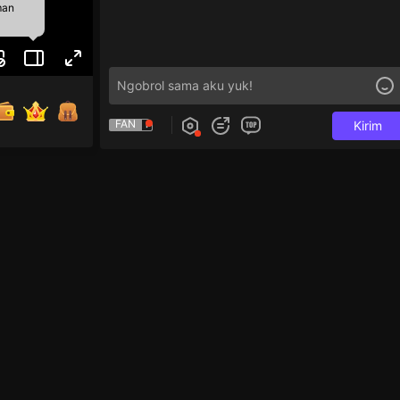
man
FAN
Kirim