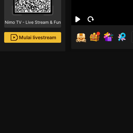
Nimo TV - Live Stream & Fun
Mulai livestream
00:41
Gfd
Followe
Rekomendasi livestream
Pred
League of Legends