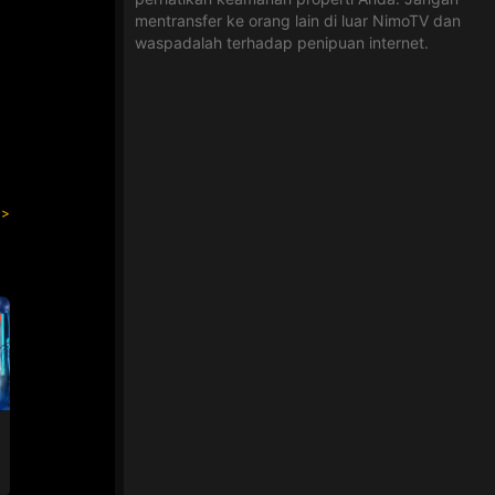
mentransfer ke orang lain di luar NimoTV dan
waspadalah terhadap penipuan internet.