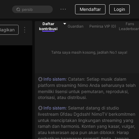
Mendaftar
Login
Daftar
Fans
Guardian
Pemirsa VIP
(
0
)
kontribusi
Leaderboar
Bagikan
Tahta saya masih kosong, jadilah No.1 saya!
Info sistem
:
Catatan: Setiap musik dalam
platform streaming Nimo Anda seharusnya telah
memiliki lisensi untuk pemutaran, reproduksi,
otorisasi, atau distribusi.
Info sistem
:
Selamat datang di studio
livestream Gfdau Dgdssh! NimoTV berkomitmen
untuk menciptakan lingkungan streaming yang
ramah dan harmonis. Konten yang kasar, vulgar,
atau kekerasan apa pun akan diblokir. Harap
perhatikan keamanan properti Anda. Jangan