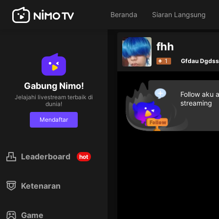
Beranda
Siaran Langsung
fhh
1
Gfdau Dgds
Gabung Nimo!
Follow aku 
Jelajahi livestream terbaik di
streaming
dunia!
Mendaftar
Leaderboard
hot
Ketenaran
Game