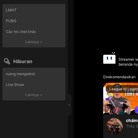
LMHT
PUBG
Các trò chơi khác
Lainnya
>
Streamer se
Hiburan
beranda ny
ruang mengobrol
Direkomendasikan
Live Show
League of Lege
Lainnya
>
chấm 
Thầy G