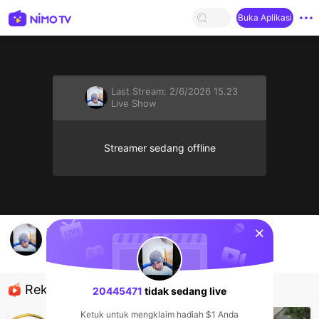
Buka Aplikasi
Last Stream:
2/6/2026 15.23
Live Show
Streamer sedang offline
sentinelStart
asalmain
20445471
Live Show
Rekomendasi
20445471
tidak sedang live
Ketuk untuk mengklaim hadiah $1 Anda