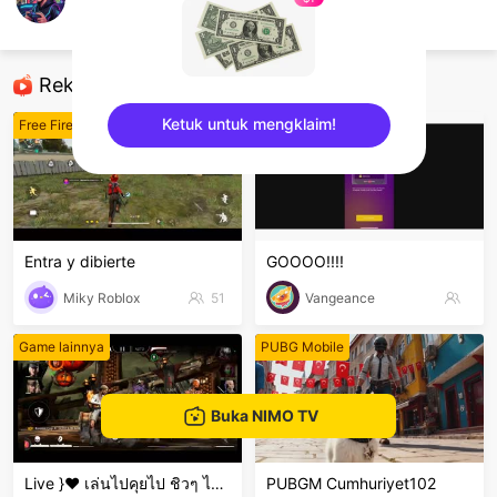
Jansaded
Free Fire
Rekomendasi
Ketuk untuk mengklaim!
Free Fire
Game lainnya
sentinelEnd
Entra y dibierte
GOOOO!!!!
Miky Roblox
51
Vangeance
Game lainnya
PUBG Mobile
Buka NIMO TV
Live }❤️ เล่นไปคุยไป ชิวๆ ไม่เก่งน่ะ 🤣🤣🤣 ขำๆ .
PUBGM Cumhuriyet102