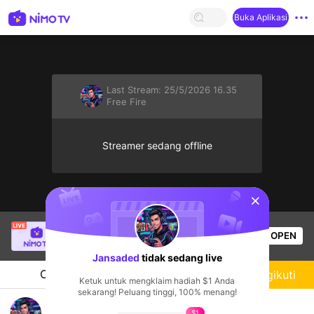
Buka Aplikasi
Last Stream:
25/5/2026 16.35
Free Fire
Streamer sedang offline
sentinelStart
Thầy Giáo Ba
sedang siaran langsung!
OPEN
League of Legends
16.8k
Penonton
Jansaded
tidak sedang live
Chat
Streamer
Mengikuti
Ketuk untuk mengklaim hadiah $1 Anda
sekarang! Peluang tinggi, 100% menang!
Rank with my friend laos
$1