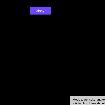
Lainnya
Mode teater sekarang te
Klik tombol di bawah un