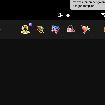
menyesuaikan pengala
dengan tampilan!
as
5
2
rs
Mobile Legends
Live Show