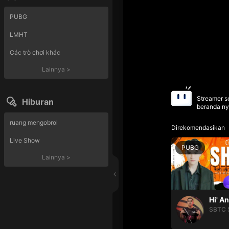
PUBG
LMHT
Các trò chơi khác
Lainnya
>
Streamer se
Hiburan
beranda ny
ruang mengobrol
Direkomendasikan
Live Show
PUBG
Lainnya
>
Hi' A
SBTC 