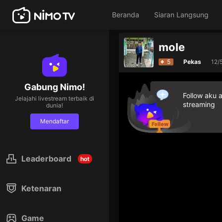
Beranda
Siaran Langsung
mole
5
Pekas
12/
Gabung Nimo!
Follow aku 
Jelajahi livestream terbaik di
streaming
dunia!
Mendaftar
Leaderboard
hot
Ketenaran
Game