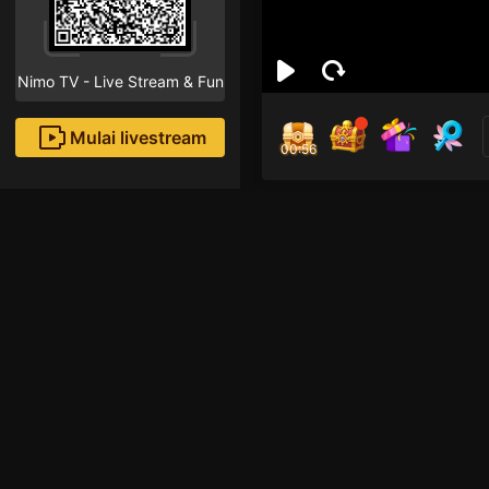
Nimo TV - Live Stream & Fun
Mulai livestream
00:55
Pek
Followe
Rekomendasi livestream
Mobile Legends