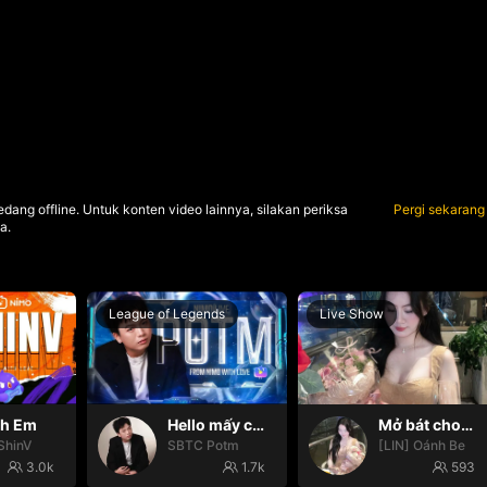
dang offline. Untuk konten video lainnya, silakan periksa
Pergi sekarang
a.
League of Legends
Live Show
nh Em
Hello mấy cục Zàng nhaaa
Mở bát cho iêm đi😚
ShinV
SBTC Potm
[LIN] Oánh Be
3.0k
1.7k
593