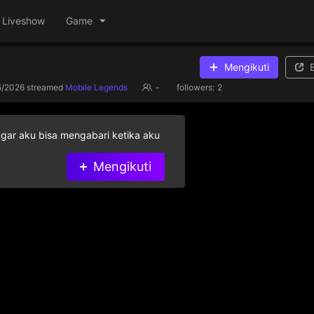
Liveshow
Game
Mengikuti
5/2026
streamed
Mobile Legends
-
followers:
2
agar aku bisa mengabari ketika aku
Mengikuti