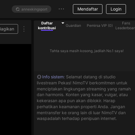
Mendaftar
Login
Daftar
Fans
Guardian
Pemirsa VIP
(
0
)
kontribusi
Leaderboar
Bagikan
Tahta saya masih kosong, jadilah No.1 saya!
Info sistem
:
Selamat datang di studio
livestream Pekas! NimoTV berkomitmen untuk
menciptakan lingkungan streaming yang ramah
dan harmonis. Konten yang kasar, vulgar, atau
kekerasan apa pun akan diblokir. Harap
perhatikan keamanan properti Anda. Jangan
mentransfer ke orang lain di luar NimoTV dan
waspadalah terhadap penipuan internet.