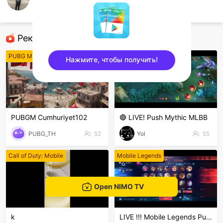
BintangPanca
PUBG Mobile
Рекомендованные стримеры
PUBG Mobile
Mobile Legends
Нажмите, чтобы получить!
sentinelEnd
PUBGM Cumhuriyet102
🔴 LIVE! Push Mythic MLBB
PUBG_TH
52
Yol
55
Call of Duty: Mobile
Mobile Legends
Open NIMO TV
k
LIVE !!! Mobile Legends Push Ranked