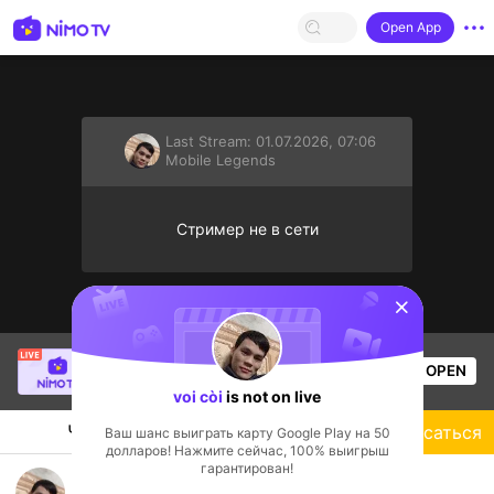
Open App
Last Stream:
01.07.2026, 07:06
Mobile Legends
Стример не в сети
sentinelStart
Christine Eunmin
is live!
OPEN
Mobile Legends
52
Views
voi còi
is not on live
Чат
Стример
Подписаться
Ваш шанс выиграть карту Google Play на 50
долларов! Нажмите сейчас, 100% выигрыш
гарантирован!
follow me