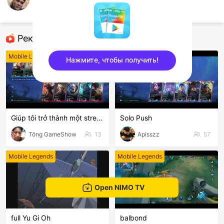
voi còi
Mobile Legends
Рекомендованные стримеры
Mobile Legends
Mobile Legends
Нажмите, чтобы получить!
sentinelEnd
Giúp tôi trở thành một stream nổi bật nhất hôn nay
Solo Push
Tông GameShow
13
Apisszz
57
Mobile Legends
Mobile Legends
Open NIMO TV
full Yu Gi Oh
balbond