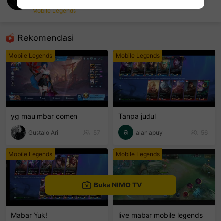
juraganprime969
Mobile Legends
sentinelEnd
Rekomendasi
Mobile Legends
Mobile Legends
yg mau mbar comen
Tanpa judul
Gustalo Ari
57
alan apuy
56
Mobile Legends
Mobile Legends
Buka NIMO TV
Mabar Yuk!
live mabar mobile legends