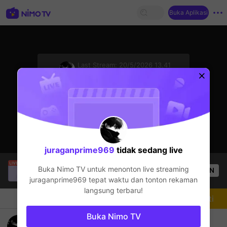
Buka Aplikasi
sentinelStart
Last Stream:
20/5/2026 13.41
Mobile Legends
Streamer sedang offline
juraganprime969
tidak sedang live
EL GUAPO
sedang siaran langsung!
Buka Nimo TV untuk menonton live streaming
OPEN
Mobile Legends
49
Penonton
juraganprime969
tepat waktu dan tonton rekaman
langsung terbaru!
Chat
Streamer
Mengikuti
Buka Nimo TV
welcome gays🖤