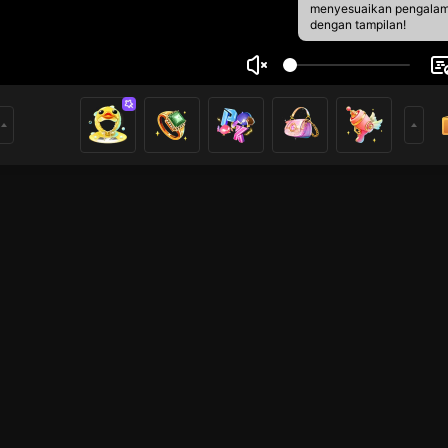
menyesuaikan pengala
dengan tampilan!
der
2
0
rs
Live Show
Live Show