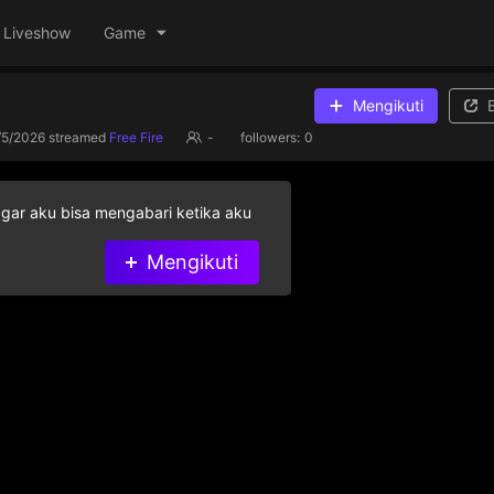
Liveshow
Game
Mengikuti
/5/2026
streamed
Free Fire
-
followers:
0
agar aku bisa mengabari ketika aku
Mengikuti