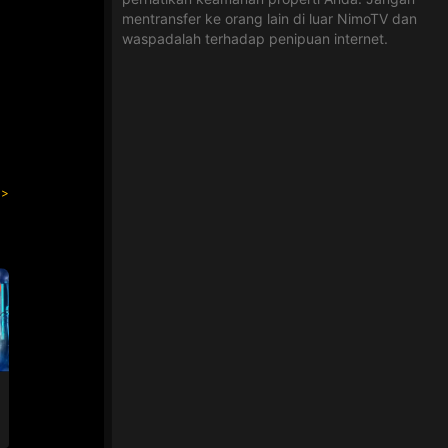
mentransfer ke orang lain di luar NimoTV dan
waspadalah terhadap penipuan internet.