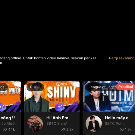
dang offline. Untuk konten video lainnya, silakan periksa
Pergi sekarang
a.
Prediksi
nds
PUBG
League of Legends
công !!
Hi' Anh Em
Hello mấy cục Zàng nhaaa
iáo Mười
SBTC ShinV
SBTC Potm
4.1k
2.5k
1.5k