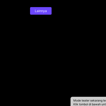
Lainnya
Mode teater sekarang te
Klik tombol di bawah un