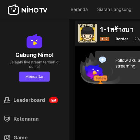
Beranda
Siaran Langsung
1-1สร้างมา
2
Border
20
Gabung Nimo!
Follow aku 
Jelajahi livestream terbaik di
streaming
dunia!
Mendaftar
Leaderboard
hot
Ketenaran
Game