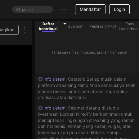
Mendaftar
Login
Daftar
Fans
Guardian
Pemirsa VIP
(
0
)
kontribusi
Leaderboar
Bagikan
Tahta saya masih kosong, jadilah No.1 saya!
Info sistem
:
Catatan: Setiap musik dalam
platform streaming Nimo Anda seharusnya telah
memiliki lisensi untuk pemutaran, reproduksi,
otorisasi, atau distribusi.
Info sistem
:
Selamat datang di studio
livestream Border! NimoTV berkomitmen untuk
menciptakan lingkungan streaming yang ramah
dan harmonis. Konten yang kasar, vulgar, atau
kekerasan apa pun akan diblokir. Harap
perhatikan keamanan properti Anda. Jangan