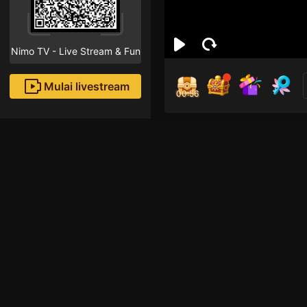
Nimo TV - Live Stream & Fun
Mulai livestream
00:55
Bor
Followe
Rekomendasi livestream
Free Fire