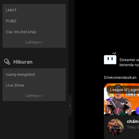
LMHT
PUBG
Các trò chơi khác
Lainnya
>
Streamer se
Hiburan
beranda ny
ruang mengobrol
Direkomendasikan
Live Show
League of Lege
Lainnya
>
chấm 
Thầy G